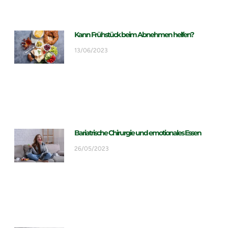
Kann Frühstück beim Abnehmen helfen?
13/06/2023
Bariatrische Chirurgie und emotionales Essen
26/05/2023