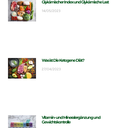
Glykämischer Index und Glykämische Last
14/05/2023
Was ist Die Ketogene Diät?
27/04/2023
Vitamin- und Mineralergänzung und
Gewichtskontrolle