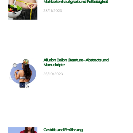
Mahlzeitenhäufigkeit und Fettleibigkeit
28/11/2023
Allurion Ballon Literature – Abstracts und
Manuskripte
26/10/2023
Gastritis und Ernährung