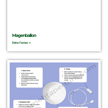
Magenballon
Daha Fazlası »