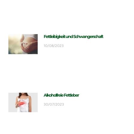
Fettleibigkeit und Schwangerschaft
10/08/2023
Alkoholfreie Fettleber
30/07/2023