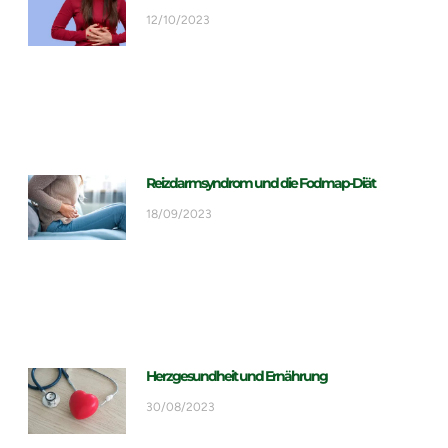
12/10/2023
Reizdarmsyndrom und die Fodmap-Diät
18/09/2023
Herzgesundheit und Ernährung
30/08/2023