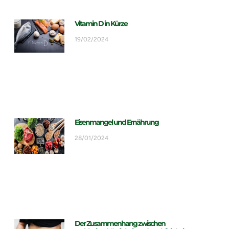
Vitamin D in Kürze
19/02/2024
Eisenmangel und Ernährung
28/01/2024
Der Zusammenhang zwischen