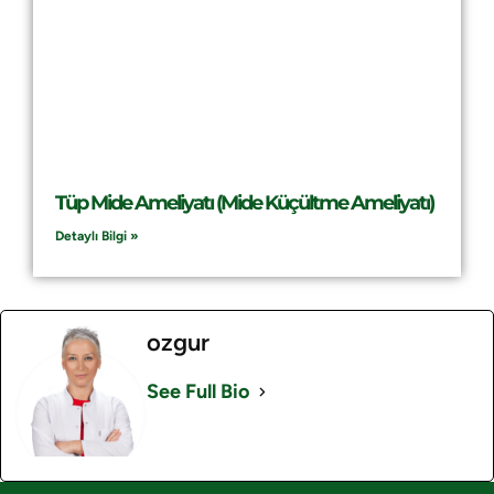
Tüp Mide Ameliyatı (Mide Küçültme Ameliyatı)
Detaylı Bilgi »
ozgur
See Full Bio