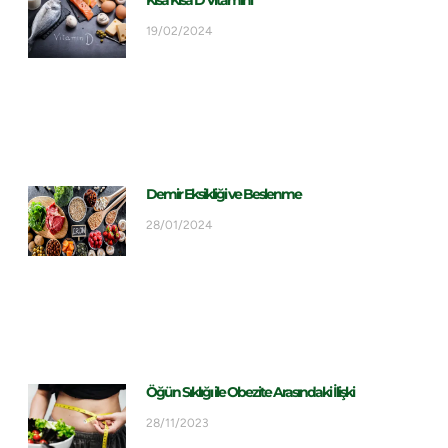
Kısa Kısa D Vitamini
19/02/2024
Demir Eksikliği ve Beslenme
28/01/2024
Öğün Sıklığı ile Obezite Arasındaki İlişki
28/11/2023