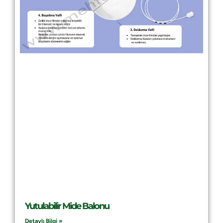
Yutulabilir Mide Balonu
Detaylı Bilgi »