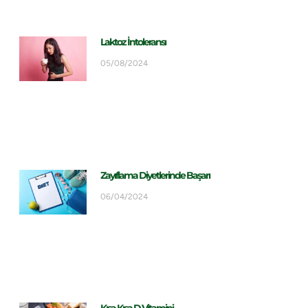
Laktoz İntoleransı
05/08/2024
Zayıflama Diyetlerinde Başarı
06/04/2024