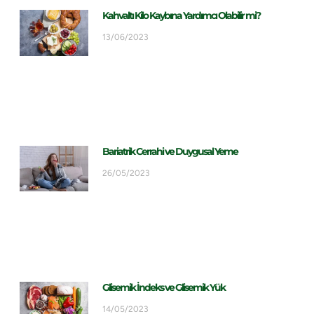
Kahvaltı Kilo Kaybına Yardımcı Olabilir mi?
13/06/2023
Bariatrik Cerrahi ve Duygusal Yeme
26/05/2023
Glisemik İndeks ve Glisemik Yük
14/05/2023