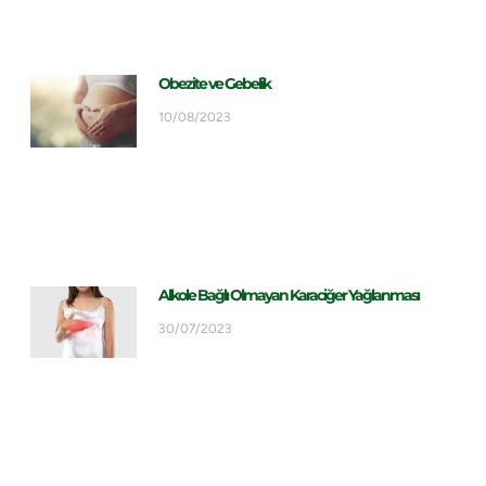
Obezite ve Gebelik
10/08/2023
Alkole Bağlı Olmayan Karaciğer Yağlanması
30/07/2023