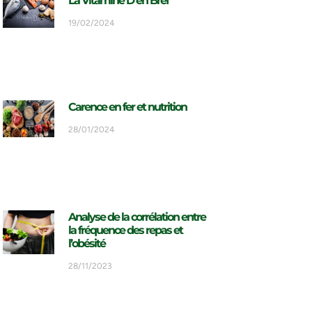
La Vitamine D en Bref
19/02/2024
Carence en fer et nutrition
28/01/2024
Analyse de la corrélation entre
la fréquence des repas et
l’obésité
28/11/2023