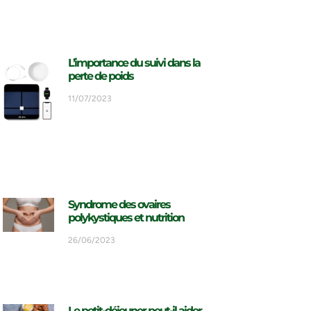
L’importance du suivi dans la
perte de poids
11/07/2023
Syndrome des ovaires
polykystiques et nutrition
26/06/2023
Le petit-déjeuner peut-il aider