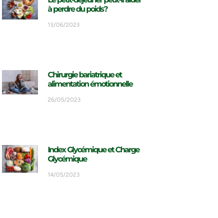
à perdre du poids?
13/06/2023
Chirurgie bariatrique et
alimentation émotionnelle
26/05/2023
Index Glycémique et Charge
Glycémique
14/05/2023