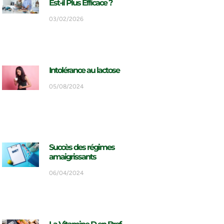
Est-il Plus Efficace ?
03/02/2026
Intolérance au lactose
05/08/2024
Succès des régimes
amaigrissants
06/04/2024