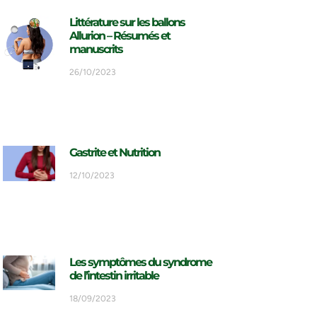
Littérature sur les ballons
Allurion – Résumés et
manuscrits
26/10/2023
Gastrite et Nutrition
12/10/2023
Les symptômes du syndrome
de l’intestin irritable
18/09/2023