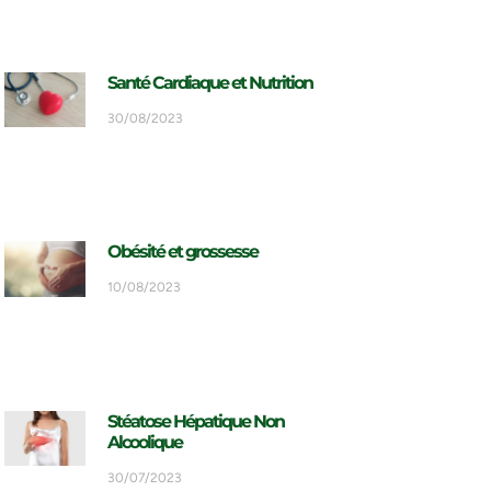
Santé Cardiaque et Nutrition
30/08/2023
Obésité et grossesse
10/08/2023
Stéatose Hépatique Non
Alcoolique
30/07/2023