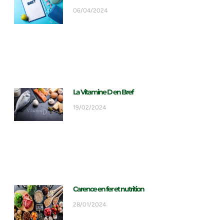
06/04/2024
La Vitamine D en Bref
19/02/2024
Carence en fer et nutrition
28/01/2024