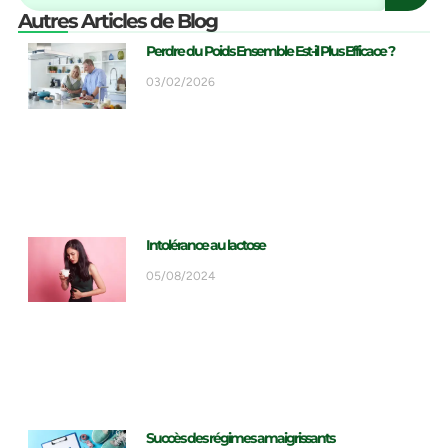
Autres Articles de Blog
Perdre du Poids Ensemble Est-il Plus Efficace ?
03/02/2026
Intolérance au lactose
05/08/2024
Succès des régimes amaigrissants