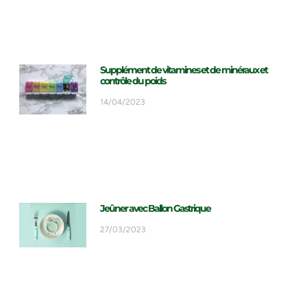
Supplément de vitamines et de minéraux et
contrôle du poids
14/04/2023
Jeûner avec Ballon Gastrique
27/03/2023