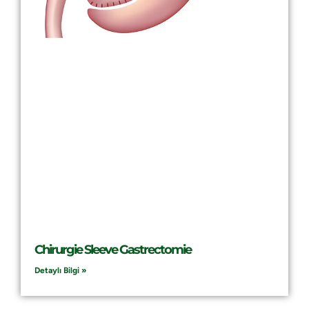
Chirurgie Sleeve Gastrectomie
Detaylı Bilgi »