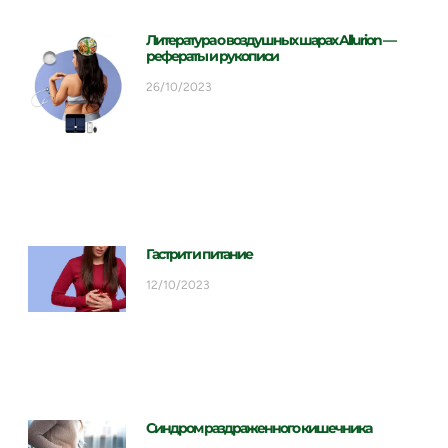
Литература о воздушных шарах Allurion —
рефераты и рукописи
26/10/2023
Гастрит и питание
12/10/2023
Синдром раздраженного кишечника