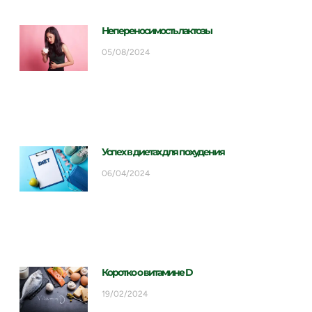
Непереносимость лактозы
05/08/2024
Успех в диетах для похудения
06/04/2024
Коротко о витамине D
19/02/2024