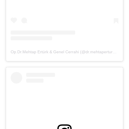
Op.Dr.Mehtap Ertürk & Genel Cerrahi (@dr.mehtaperturk)'in paylaştığı bir gönderi