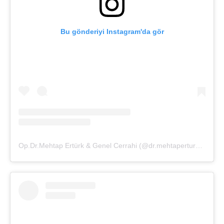
Bu gönderiyi Instagram'da gör
Op.Dr.Mehtap Ertürk & Genel Cerrahi (@dr.mehtaperturk)'in paylaştığı bir gönderi