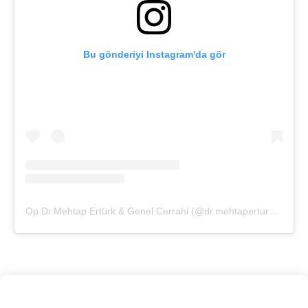
Bu gönderiyi Instagram'da gör
Op.Dr.Mehtap Ertürk & Genel Cerrahi (@dr.mehtaperturk)'in paylaştığı bir gönderi