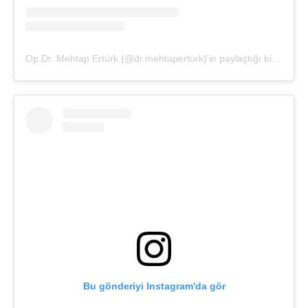
Op.Dr. Mehtap Ertürk (@dr.mehtaperturk)'in paylaştığı bir gönderi
Bu gönderiyi Instagram'da gör