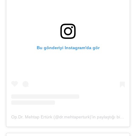
Bu gönderiyi Instagram'da gör
Op.Dr. Mehtap Ertürk (@dr.mehtaperturk)'in paylaştığı bir gönderi