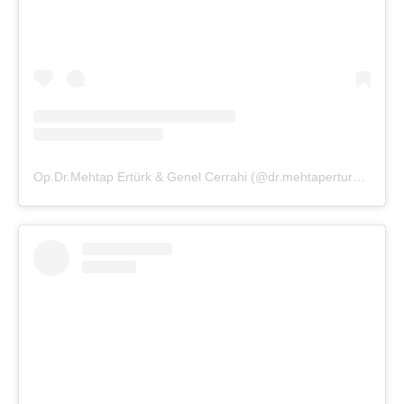
Op.Dr.Mehtap Ertürk & Genel Cerrahi (@dr.mehtaperturk)'in paylaştığı bir gönderi