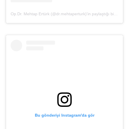
Op.Dr. Mehtap Ertürk (@dr.mehtaperturk)'in paylaştığı bir gönderi
Bu gönderiyi Instagram'da gör