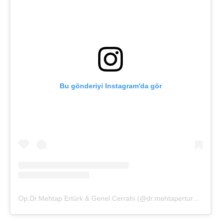
Bu gönderiyi Instagram'da gör
Op.Dr.Mehtap Ertürk & Genel Cerrahi (@dr.mehtaperturk)'in paylaştığı bir gönderi