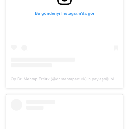
Bu gönderiyi Instagram'da gör
Op.Dr. Mehtap Ertürk (@dr.mehtaperturk)'in paylaştığı bir gönderi