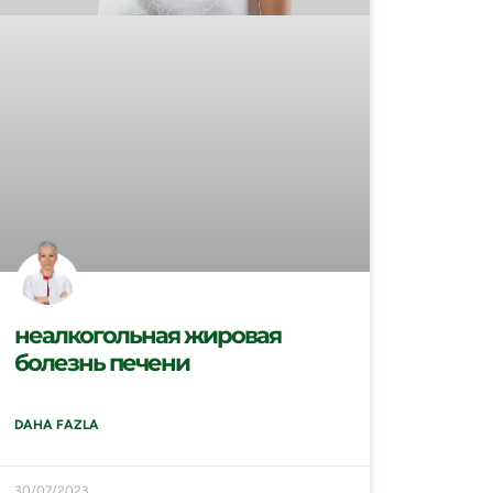
неалкогольная жировая
болезнь печени
DAHA FAZLA
30/07/2023