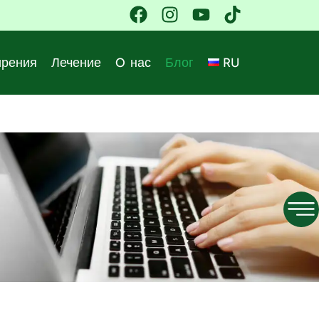
ирения
Лечение
O нас
Блог
RU