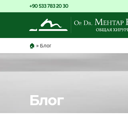
+90 533 783 20 30
🏠
»
Блог
Блог