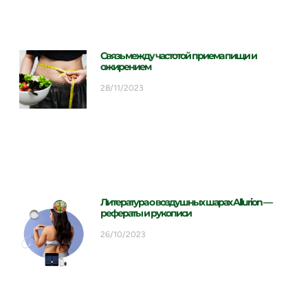
Связь между частотой приема пищи и
ожирением
28/11/2023
Литература о воздушных шарах Allurion —
рефераты и рукописи
26/10/2023