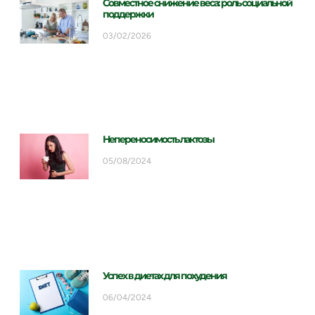
Совместное снижение веса: роль социальной
поддержки
03/02/2026
Непереносимость лактозы
05/08/2024
Успех в диетах для похудения
06/04/2024