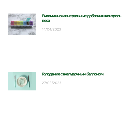
Витаминно-минеральные добавки и контроль
веса
14/04/2023
Голодание с желудочным баллоном
27/03/2023