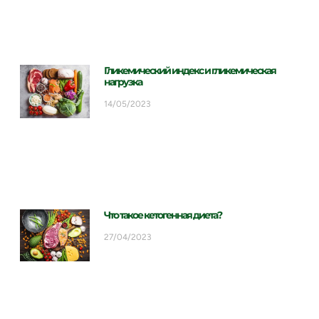
Гликемический индекс и гликемическая
нагрузка
14/05/2023
Что такое кетогенная диета?
27/04/2023