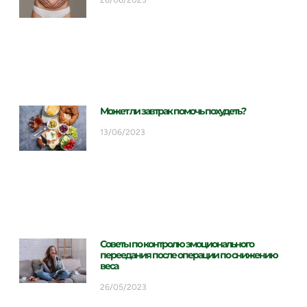
Может ли завтрак помочь похудеть?
13/06/2023
Советы по контролю эмоционального
переедания после операции по снижению
веса
26/05/2023