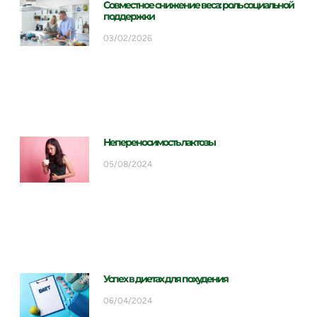
Совместное снижение веса: роль социальной
поддержки
03/02/2026
Непереносимость лактозы
05/08/2024
Успех в диетах для похудения
06/04/2024