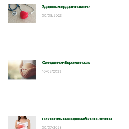
Здоровье сердца и питание
30/08/2023
Ожирение и беременность
10/08/2023
неалкогольная жировая болезнь печени
30/07/2023