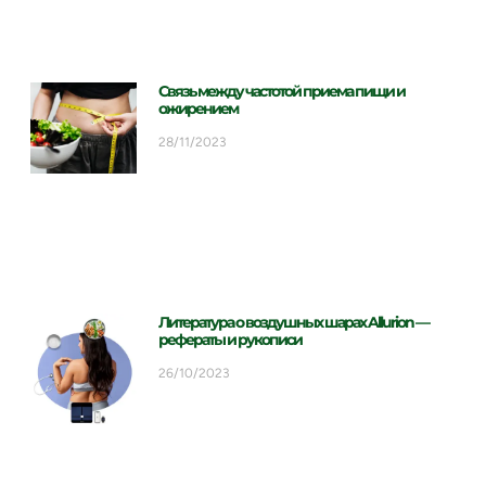
Связь между частотой приема пищи и
ожирением
28/11/2023
Литература о воздушных шарах Allurion —
рефераты и рукописи
26/10/2023