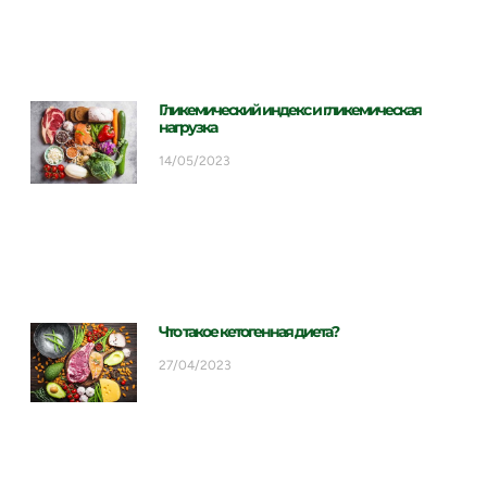
Гликемический индекс и гликемическая
нагрузка
14/05/2023
Что такое кетогенная диета?
27/04/2023