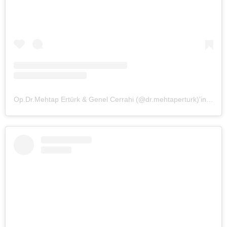
Op.Dr.Mehtap Ertürk & Genel Cerrahi (@dr.mehtaperturk)'in paylaştığı bir gönderi