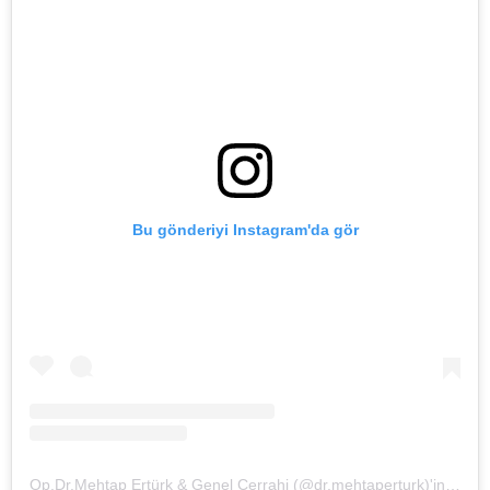
Bu gönderiyi Instagram'da gör
Op.Dr.Mehtap Ertürk & Genel Cerrahi (@dr.mehtaperturk)'in paylaştığı bir gönderi