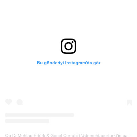
Bu gönderiyi Instagram'da gör
Op.Dr.Mehtap Ertürk & Genel Cerrahi (@dr.mehtaperturk)'in paylaştığı bir gönderi