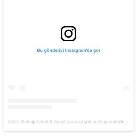
Bu gönderiyi Instagram'da gör
Op.Dr.Mehtap Ertürk & Genel Cerrahi (@dr.mehtaperturk)'in paylaştığı bir gönderi