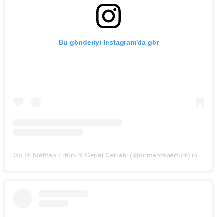
Bu gönderiyi Instagram'da gör
Op.Dr.Mehtap Ertürk & Genel Cerrahi (@dr.mehtaperturk)'in paylaştığı bir gönderi