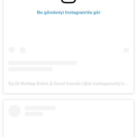
Bu gönderiyi Instagram'da gör
Op.Dr.Mehtap Ertürk & Genel Cerrahi (@dr.mehtaperturk)'in paylaştığı bir gönderi