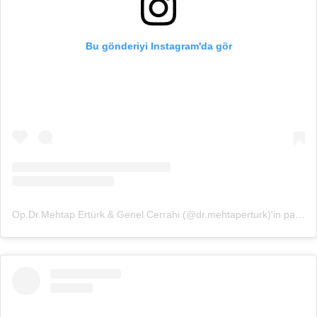
Bu gönderiyi Instagram'da gör
Op.Dr.Mehtap Ertürk & Genel Cerrahi (@dr.mehtaperturk)'in paylaştığı bir gönderi