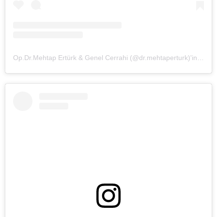
Op.Dr.Mehtap Ertürk & Genel Cerrahi (@dr.mehtaperturk)'in paylaştığı bir gönderi