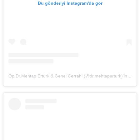
Bu gönderiyi Instagram'da gör
Op.Dr.Mehtap Ertürk & Genel Cerrahi (@dr.mehtaperturk)'in paylaştığı bir gönderi