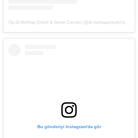
Op.Dr.Mehtap Ertürk & Genel Cerrahi (@dr.mehtaperturk)'in paylaştığı bir gönderi
Bu gönderiyi Instagram'da gör