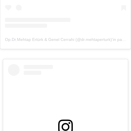
Op.Dr.Mehtap Ertürk & Genel Cerrahi (@dr.mehtaperturk)'in paylaştığı bir gönderi