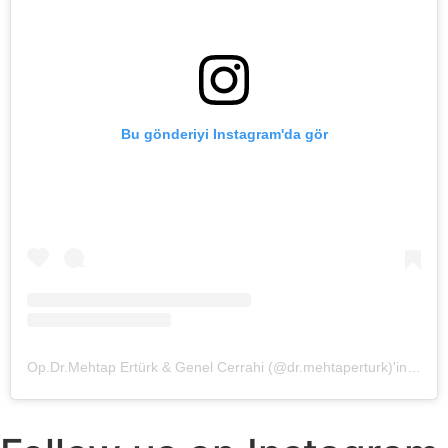
Bu gönderiyi Instagram'da gör
Op.Dr.Mehtap Ertürk & Genel Cerrahi (@dr.mehtaperturk)'in paylaştığı bir gönderi