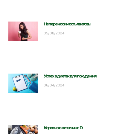
Непереносимость лактозы
05/08/2024
Успех в диетах для похудения
06/04/2024
Коротко о витамине D