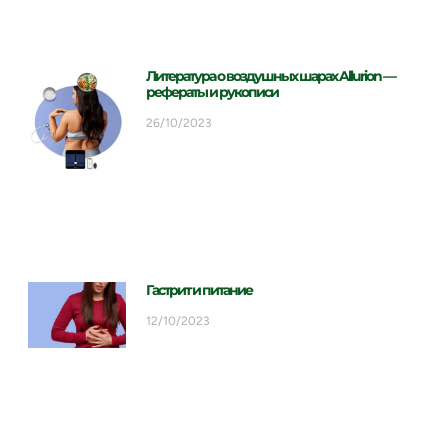
Литература о воздушных шарах Allurion —
рефераты и рукописи
26/10/2023
Гастрит и питание
12/10/2023