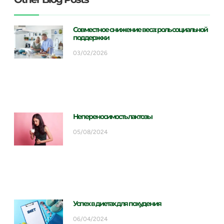
Совместное снижение веса: роль социальной
поддержки
03/02/2026
Непереносимость лактозы
05/08/2024
Успех в диетах для похудения
06/04/2024