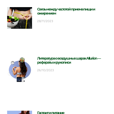
Связь между частотой приема пищи и
ожирением
28/11/2023
Литература о воздушных шарах Allurion —
рефераты и рукописи
26/10/2023
Гастрит и питание