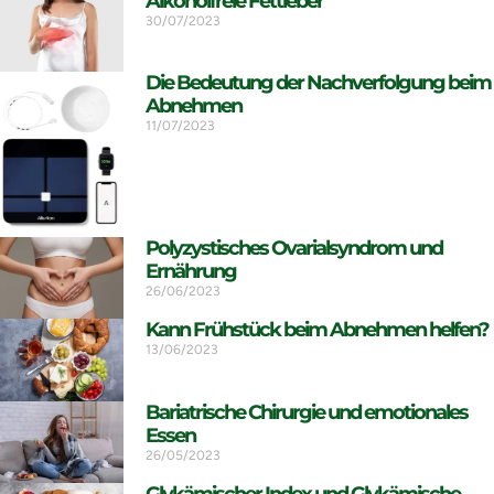
Alkoholfreie Fettleber
30/07/2023
Die Bedeutung der Nachverfolgung beim
Abnehmen
11/07/2023
Polyzystisches Ovarialsyndrom und
Ernährung
26/06/2023
Kann Frühstück beim Abnehmen helfen?
13/06/2023
Bariatrische Chirurgie und emotionales
Essen
26/05/2023