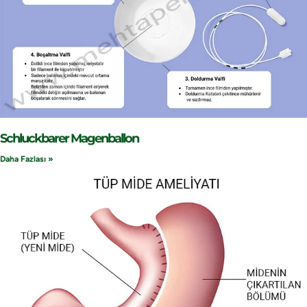
Schluckbarer Magenballon
Daha Fazlası »