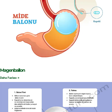
Magenballon
Daha Fazlası »