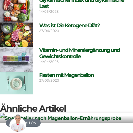
Glykämischer Index und Glykämische
Last
14/05/2023
Was ist Die Ketogene Diät?
27/04/2023
Vitamin- und Mineralergänzung und
Gewichtskontrolle
14/04/2023
Fasten mit Magenballon
27/03/2023
Ähnliche Artikel
MAGENBALLON