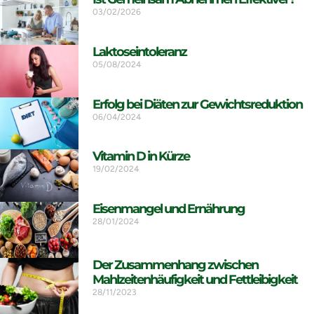
03/02/2026
Laktoseintoleranz
05/08/2024
Erfolg bei Diäten zur Gewichtsreduktion
06/04/2024
Vitamin D in Kürze
19/02/2024
Eisenmangel und Ernährung
28/01/2024
Der Zusammenhang zwischen
Mahlzeitenhäufigkeit und Fettleibigkeit
28/11/2023