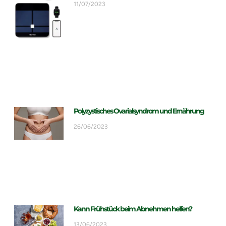
11/07/2023
Polyzystisches Ovarialsyndrom und Ernährung
26/06/2023
Kann Frühstück beim Abnehmen helfen?
13/06/2023