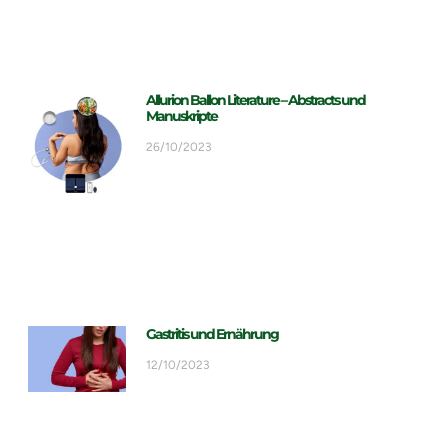
Allurion Ballon Literature – Abstracts und
Manuskripte
26/10/2023
Gastritis und Ernährung
12/10/2023