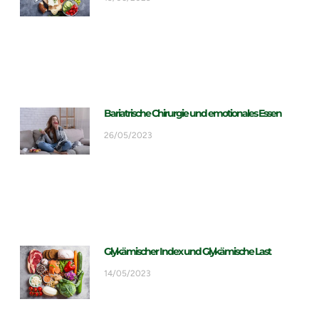
Bariatrische Chirurgie und emotionales Essen
26/05/2023
Glykämischer Index und Glykämische Last
14/05/2023