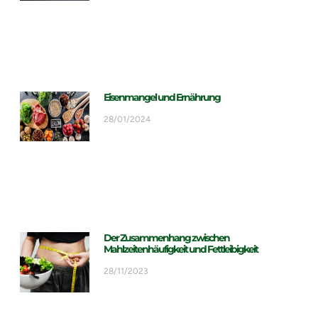
Eisenmangel und Ernährung
28/01/2024
Der Zusammenhang zwischen
Mahlzeitenhäufigkeit und Fettleibigkeit
28/11/2023