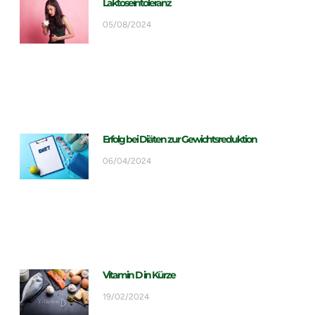
Laktoseintoleranz
05/08/2024
Erfolg bei Diäten zur Gewichtsreduktion
06/04/2024
Vitamin D in Kürze
19/02/2024