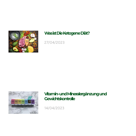
Was ist Die Ketogene Diät?
27/04/2023
Vitamin- und Mineralergänzung und
Gewichtskontrolle
14/04/2023