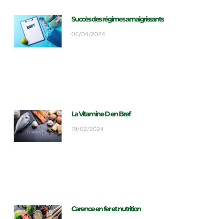
Succès des régimes amaigrissants
06/04/2024
La Vitamine D en Bref
19/02/2024
Carence en fer et nutrition