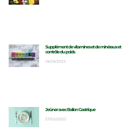
Supplément de vitamines et de minéraux et
contrôle du poids
14/04/2023
Jeûner avec Ballon Gastrique
27/03/2023