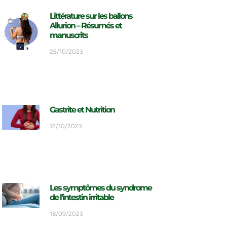
Littérature sur les ballons
Allurion – Résumés et
manuscrits
26/10/2023
Gastrite et Nutrition
12/10/2023
Les symptômes du syndrome
de l’intestin irritable
18/09/2023