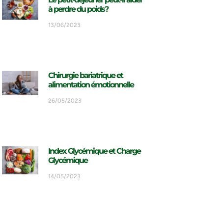
à perdre du poids?
13/06/2023
Chirurgie bariatrique et
alimentation émotionnelle
26/05/2023
Index Glycémique et Charge
Glycémique
14/05/2023