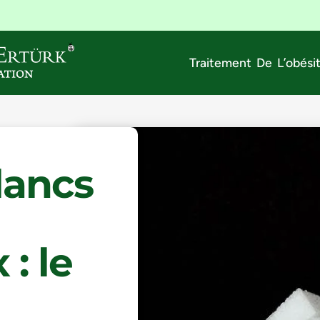
Traitement De L’obési
lancs
: le