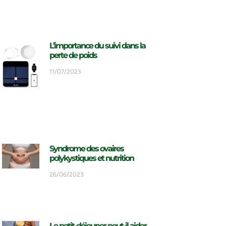
L’importance du suivi dans la
perte de poids
11/07/2023
Syndrome des ovaires
polykystiques et nutrition
26/06/2023
Le petit-déjeuner peut-il aider