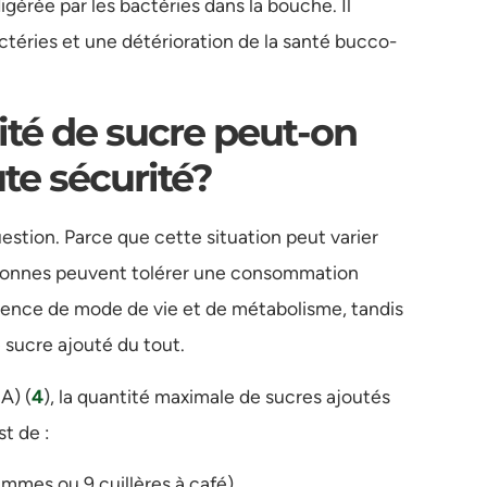
igérée par les bactéries dans la bouche. Il
ctéries et une détérioration de la santé bucco-
tité de sucre peut-on
e sécurité?
uestion. Parce que cette situation peut varier
ersonnes peuvent tolérer une consommation
érence de mode de vie et de métabolisme, tandis
e sucre ajouté du tout.
A) (
4
), la quantité maximale de sucres ajoutés
t de :
ammes ou 9 cuillères à café)