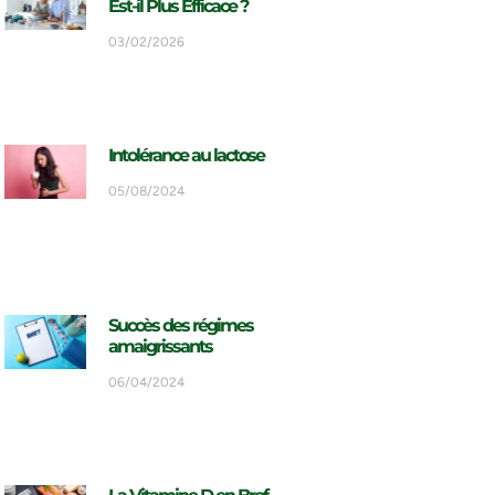
Est-il Plus Efficace ?
03/02/2026
Intolérance au lactose
05/08/2024
Succès des régimes
amaigrissants
06/04/2024