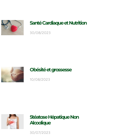
Santé Cardiaque et Nutrition
30/08/2023
Obésité et grossesse
10/08/2023
Stéatose Hépatique Non
Alcoolique
30/07/2023