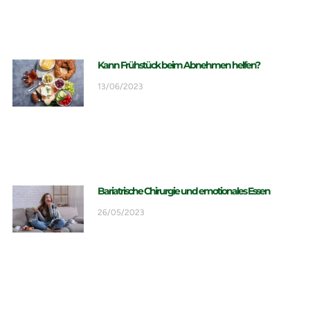
Kann Frühstück beim Abnehmen helfen?
13/06/2023
Bariatrische Chirurgie und emotionales Essen
26/05/2023