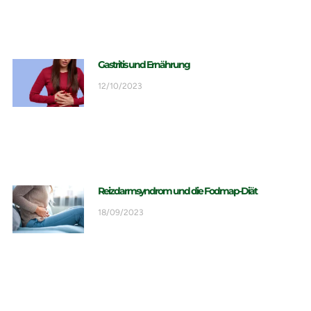
Gastritis und Ernährung
12/10/2023
Reizdarmsyndrom und die Fodmap-Diät
18/09/2023