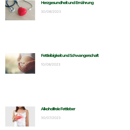
Herzgesundheit und Ernährung
30/08/2023
Fettleibigkeit und Schwangerschaft
10/08/2023
Alkoholfreie Fettleber
30/07/2023