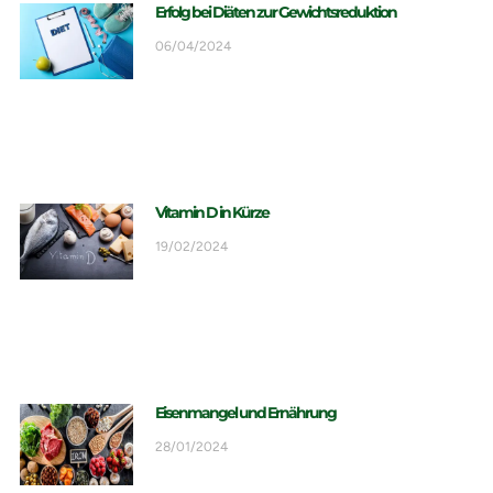
Erfolg bei Diäten zur Gewichtsreduktion
06/04/2024
Vitamin D in Kürze
19/02/2024
Eisenmangel und Ernährung
28/01/2024