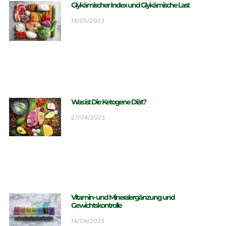
Glykämischer Index und Glykämische Last
14/05/2023
Was ist Die Ketogene Diät?
27/04/2023
Vitamin- und Mineralergänzung und
Gewichtskontrolle
14/04/2023