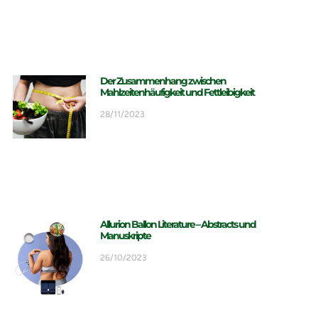
Der Zusammenhang zwischen
Mahlzeitenhäufigkeit und Fettleibigkeit
28/11/2023
Allurion Ballon Literature – Abstracts und
Manuskripte
26/10/2023