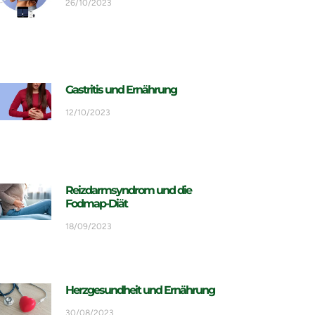
26/10/2023
Gastritis und Ernährung
12/10/2023
Reizdarmsyndrom und die
Fodmap-Diät
18/09/2023
Herzgesundheit und Ernährung
30/08/2023