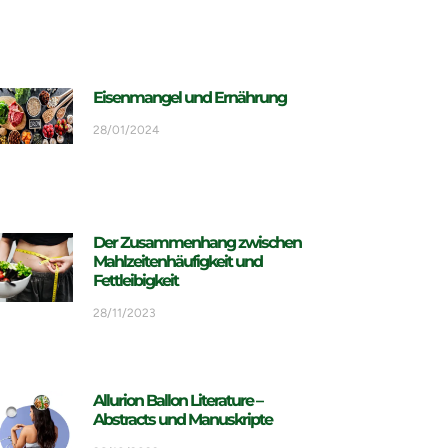
Eisenmangel und Ernährung
28/01/2024
Der Zusammenhang zwischen
Mahlzeitenhäufigkeit und
Fettleibigkeit
28/11/2023
Allurion Ballon Literature –
Abstracts und Manuskripte