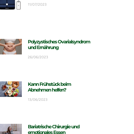
11/07/2023
Polyzystisches Ovarialsyndrom
und Ernährung
26/06/2023
Kann Frühstück beim
Abnehmen helfen?
13/06/2023
Bariatrische Chirurgie und
emotionales Essen