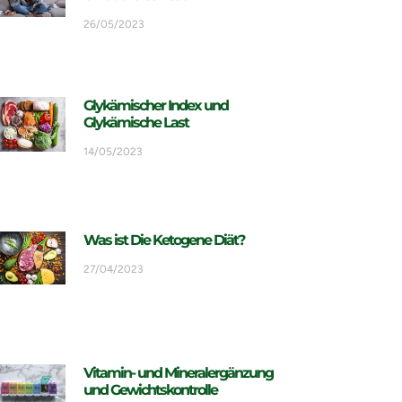
26/05/2023
Glykämischer Index und
Glykämische Last
14/05/2023
Was ist Die Ketogene Diät?
27/04/2023
Vitamin- und Mineralergänzung
und Gewichtskontrolle