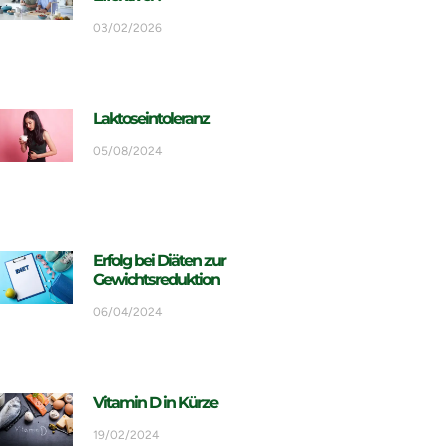
03/02/2026
Laktoseintoleranz
05/08/2024
Erfolg bei Diäten zur
Gewichtsreduktion
06/04/2024
Vitamin D in Kürze
19/02/2024