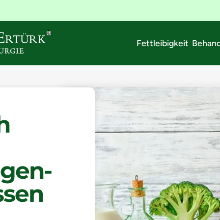
Fettleibigkeit Behan
h
gen-
ssen