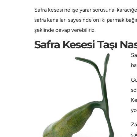
Safra kesesi ne işe yarar sorusuna, karaciğ
safra kanalları sayesinde on iki parmak bağı
şeklinde cevap verebiliriz.
Safra Kesesi Taşı Na
Sa
ba
Gü
so
Ke
yo
Za
sa