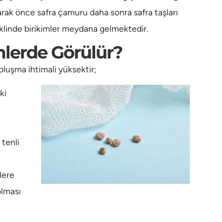
arak önce safra çamuru daha sonra safra taşları
klinde birikimler meydana gelmektedir.
mlerde Görülür?
oluşma ihtimali yüksektir;
ki
 tenli
lere
olması