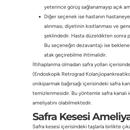
yeterince görüş sağlanamayıp açık ame
Diğer seçenek ise hastanın hastaneye y
alınması, diyetinin kısıtlanması ve ge
şeklindedir. Hasta düzeldikten sonra 
Bu seçeneğin dezavantajı ise beklenen
atak geçirebilme ihtimalidir.
İltihaplanma olmadan safra yolları içerisin
(Endoskopik Retrograd Kolanjiopankreatikog
onikiparmak bağırsağı içerisindeki safra kana
temizlenmesidir. Bu yöntemle safra kanalı i
ameliyatını olabilmektedir.
Safra Kesesi Ameliyat
Safra kesesi içerisindeki taşlarla birlikte ç