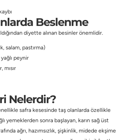
 kaybı
lanlarda Beslenme
arıldığından diyette alınan besinler önemlidir.
uk, salam, pastırma)
 yağlı peynir
, mısır
ri Nelerdir?
nellikle safra kesesinde taş olanlarda özellikle
ğlı yemeklerden sonra başlayan, karın sağ üst
rafında ağrı, hazımsızlık, şişkinlik, midede ekşime