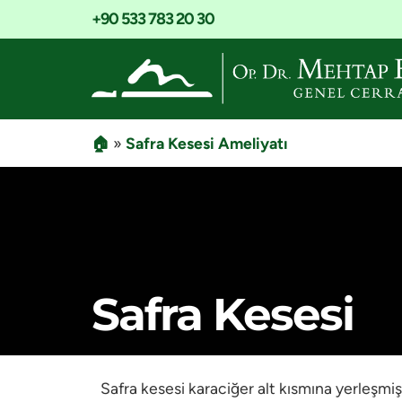
+90 533 783 20 30
🏠
»
Safra Kesesi Ameliyatı
Safra Kesesi
Safra kesesi karaciğer alt kısmına yerleşmiş