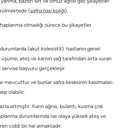
 yanma, bazen sırt ve omuz ağrısı gibi şikâyetler
rülmektedir (
safra taşı koliği
).
tihaplanma olmadığı sürece bu şikayetler
durumlarda (akut kolesistit) hastanın genel
 üşüme, ateş ve karnın sağ tarafından sırta vuran
il servise başvuru gerçekleşir.
ar mevcuttur ve bunlar safra kesesinin kasılmaları
p olabilir.
la artmıştır. Karın ağrısı, bulantı, kusma çok
tihaplanma durumlarında ise olaya yüksek ateş ve
en ciddi bir hal almaktadır.