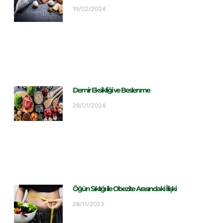
19/02/2024
Demir Eksikliği ve Beslenme
28/01/2024
Öğün Sıklığı ile Obezite Arasındaki İlişki
28/11/2023