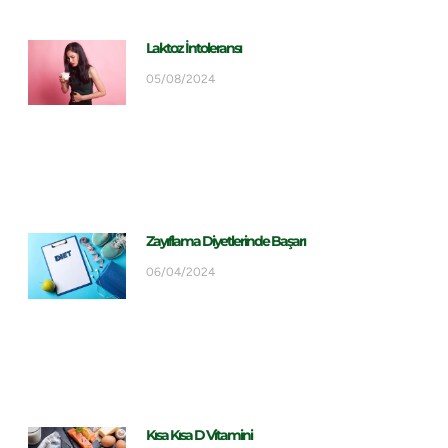
Laktoz İntoleransı
05/08/2024
Zayıflama Diyetlerinde Başarı
06/04/2024
Kısa Kısa D Vitamini