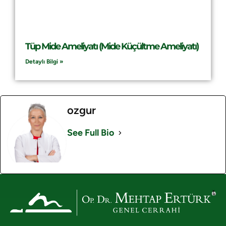
Tüp Mide Ameliyatı (Mide Küçültme Ameliyatı)
Detaylı Bilgi »
ozgur
See Full Bio