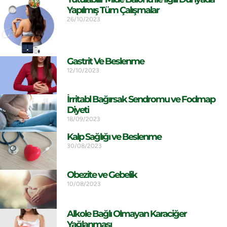
Yapılmış Tüm Çalışmalar
26/10/2023
Gastrit Ve Beslenme
12/10/2023
İrritabl Bağırsak Sendromu ve Fodmap
Diyeti
18/09/2023
Kalp Sağlığı ve Beslenme
30/08/2023
Obezite ve Gebelik
10/08/2023
Alkole Bağlı Olmayan Karaciğer
Yağlanması