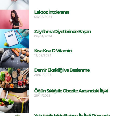
Laktoz İntoleransı
05/08/2024
Zayıflama Diyetlerinde Başarı
06/04/2024
Kısa Kısa D Vitamini
19/02/2024
Demir Eksikliği ve Beslenme
28/01/2024
Öğün Sıklığı ile Obezite Arasındaki İlişki
28/11/2023
Yutulabilir Mide Balonu İle İlgili Dünyada