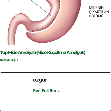
Tüp Mide Ameliyatı (Mide Küçültme Ameliyatı)
Detaylı Bilgi »
ozgur
See Full Bio