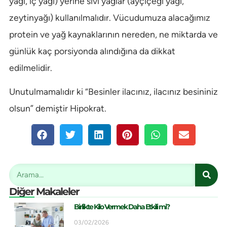
yağı, iç yağı) yerine sıvı yağlar (ayçiçeği yağı,
zeytinyağı) kullanılmalıdır. Vücudumuza alacağımız
protein ve yağ kaynaklarının nereden, ne miktarda ve
günlük kaç porsiyonda alındığına da dikkat
edilmelidir.
Unutulmamalıdır ki “Besinler ilacınız, ilacınız besininiz
olsun” demiştir Hipokrat.
Diğer Makaleler
Birlikte Kilo Vermek Daha Etkili mi?
03/02/2026