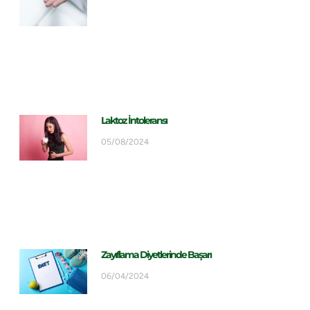
Laktoz İntoleransı
05/08/2024
Zayıflama Diyetlerinde Başarı
06/04/2024