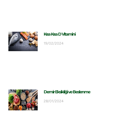
Kısa Kısa D Vitamini
19/02/2024
Demir Eksikliği ve Beslenme
28/01/2024