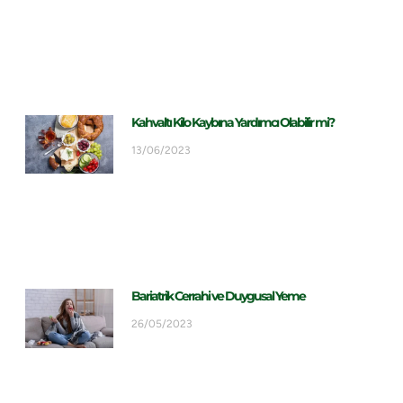
Kahvaltı Kilo Kaybına Yardımcı Olabilir mi?
13/06/2023
Bariatrik Cerrahi ve Duygusal Yeme
26/05/2023