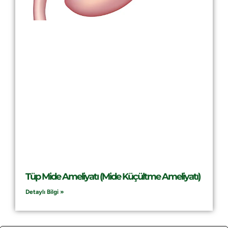
Tüp Mide Ameliyatı (Mide Küçültme Ameliyatı)
Detaylı Bilgi »