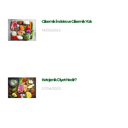
Glisemik İndeks ve Glisemik Yük
14/05/2023
Ketojenik Diyet Nedir?
27/04/2023