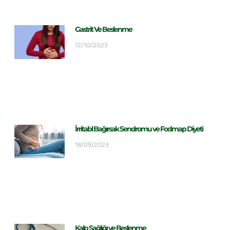
Gastrit Ve Beslenme
12/10/2023
İrritabl Bağırsak Sendromu ve Fodmap Diyeti
18/09/2023
Kalp Sağlığı ve Beslenme