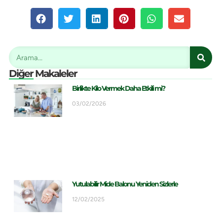
Diğer Makaleler
Birlikte Kilo Vermek Daha Etkili mi?
03/02/2026
Yutulabilir Mide Balonu Yeniden Sizlerle
12/02/2025