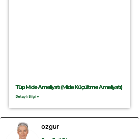
Tüp Mide Ameliyatı (Mide Küçültme Ameliyatı)
Detaylı Bilgi »
ozgur