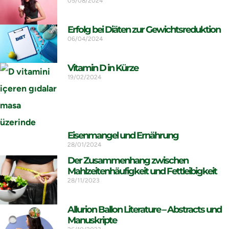
05/08/2024
Erfolg bei Diäten zur Gewichtsreduktion
06/04/2024
Vitamin D in Kürze
19/02/2024
Eisenmangel und Ernährung
28/01/2024
Der Zusammenhang zwischen
Mahlzeitenhäufigkeit und Fettleibigkeit
28/11/2023
Allurion Ballon Literature – Abstracts und
Manuskripte