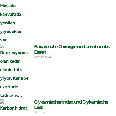
Bariatrische Chirurgie und emotionales
Essen
26/05/2023
Glykämischer Index und Glykämische
Last
14/05/2023