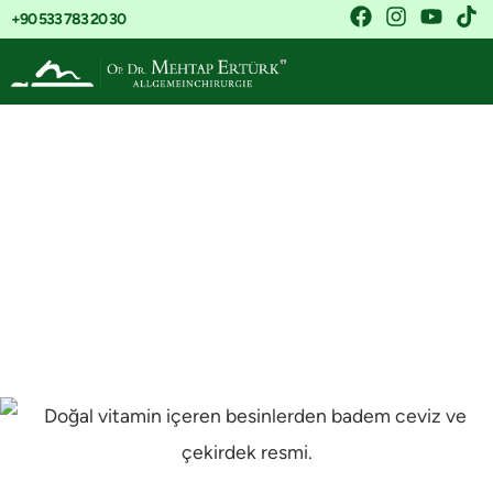
+90 533 783 20 30
Die Bedeutung von
Vitaminen und
Mineralstoffen nach
einer Adipositas-
Operation