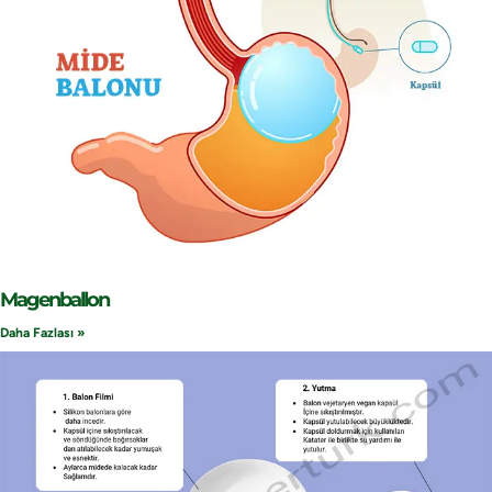
Magenballon
Daha Fazlası »