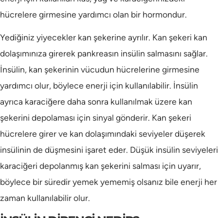
hücrelere girmesine yardımcı olan bir hormondur.
Yediğiniz yiyecekler kan şekerine ayrılır. Kan şekeri kan
dolaşımınıza girerek pankreasın insülin salmasını sağlar.
İnsülin, kan şekerinin vücudun hücrelerine girmesine
yardımcı olur, böylece enerji için kullanılabilir. İnsülin
ayrıca karaciğere daha sonra kullanılmak üzere kan
şekerini depolaması için sinyal gönderir. Kan şekeri
hücrelere girer ve kan dolaşımındaki seviyeler düşerek
insülinin de düşmesini işaret eder. Düşük insülin seviyeleri
karaciğeri depolanmış kan şekerini salması için uyarır,
böylece bir süredir yemek yememiş olsanız bile enerji her
zaman kullanılabilir olur.