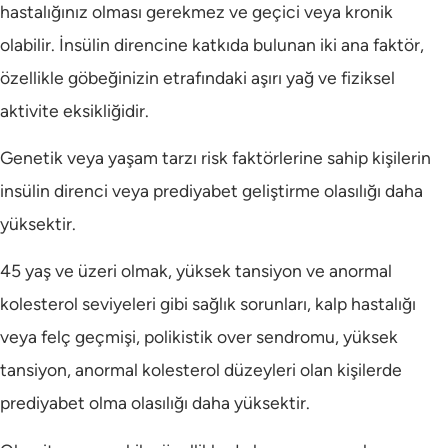
hastalığınız olması gerekmez ve geçici veya kronik
olabilir. İnsülin direncine katkıda bulunan iki ana faktör,
özellikle göbeğinizin etrafındaki aşırı yağ ve fiziksel
aktivite eksikliğidir.
Genetik veya yaşam tarzı risk faktörlerine sahip kişilerin
insülin direnci veya prediyabet geliştirme olasılığı daha
yüksektir.
45 yaş ve üzeri olmak, yüksek tansiyon ve anormal
kolesterol seviyeleri gibi sağlık sorunları, kalp hastalığı
veya felç geçmişi, polikistik over sendromu, yüksek
tansiyon, anormal kolesterol düzeyleri olan kişilerde
prediyabet olma olasılığı daha yüksektir.