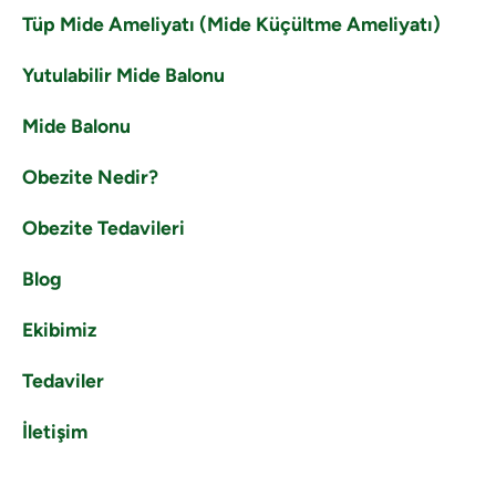
Tüp Mide Ameliyatı (Mide Küçültme Ameliyatı)
Yutulabilir Mide Balonu
Mide Balonu
Obezite Nedir?
Obezite Tedavileri
Blog
Ekibimiz
Tedaviler
İletişim