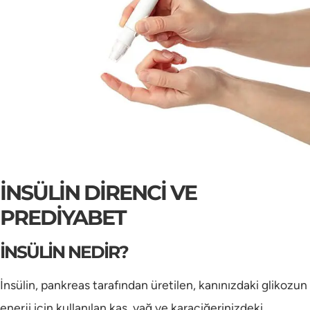
İNSÜLİN DİRENCİ VE
PREDİYABET
İNSÜLİN NEDİR?
İnsülin, pankreas tarafından üretilen, kanınızdaki glikozun
enerji için kullanılan kas, yağ ve karaciğerinizdeki