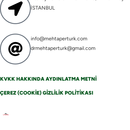
İSTANBUL
info@mehtaperturk.com
drmehtaperturk@gmail.com
KVKK HAKKINDA AYDINLATMA METNİ
ÇEREZ (COOKİE) GİZLİLİK POLİTİKASI