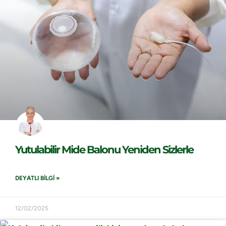
Yutulabilir Mide Balonu Yeniden Sizlerle
DEYATLI BILGI »
12/02/2025