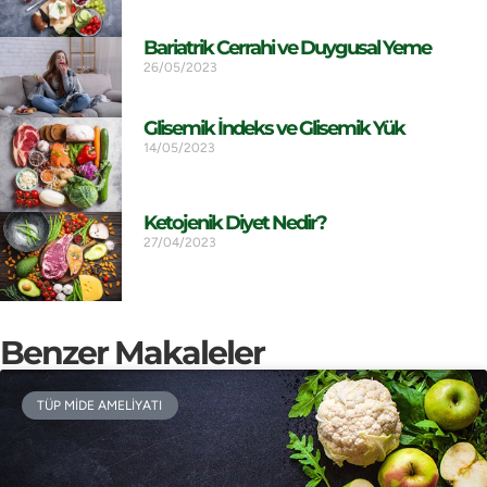
Bariatrik Cerrahi ve Duygusal Yeme
26/05/2023
Glisemik İndeks ve Glisemik Yük
14/05/2023
Ketojenik Diyet Nedir?
27/04/2023
Benzer Makaleler
TÜP MİDE AMELİYATI