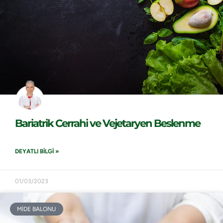
Bariatrik Cerrahi ve Vejetaryen Beslenme
DEYATLI BILGI »
01/03/2023
MİDE BALONU