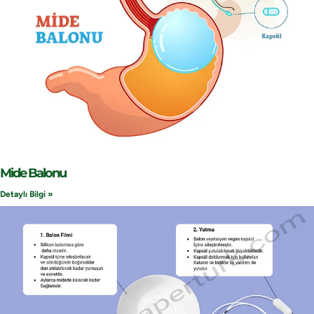
Mide Balonu
Detaylı Bilgi »