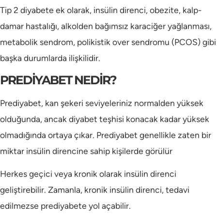
Tip 2 diyabete ek olarak, insülin direnci, obezite, kalp-
damar hastalığı, alkolden bağımsız karaciğer yağlanması,
metabolik sendrom, polikistik over sendromu (PCOS) gibi
başka durumlarda ilişkilidir.
PREDİYABET NEDİR?
Prediyabet, kan şekeri seviyeleriniz normalden yüksek
olduğunda, ancak diyabet teşhisi konacak kadar yüksek
olmadığında ortaya çıkar. Prediyabet genellikle zaten bir
miktar insülin direncine sahip kişilerde görülür
Herkes geçici veya kronik olarak insülin direnci
geliştirebilir. Zamanla, kronik insülin direnci, tedavi
edilmezse prediyabete yol açabilir.