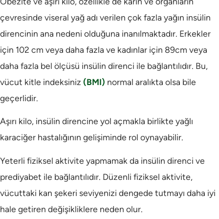
Obezite ve aşırı kilo, özellikle de karın ve organların
çevresinde viseral yağ adı verilen çok fazla yağın insülin
direncinin ana nedeni olduğuna inanılmaktadır. Erkekler
için 102 cm veya daha fazla ve kadınlar için 89cm veya
daha fazla bel ölçüsü insülin direnci ile bağlantılıdır. Bu,
vücut kitle indeksiniz
(BMI)
normal aralıkta olsa bile
geçerlidir.
Aşırı kilo, insülin direncine yol açmakla birlikte yağlı
karaciğer hastalığının gelişiminde rol oynayabilir.
Yeterli fiziksel aktivite yapmamak da insülin direnci ve
prediyabet ile bağlantılıdır. Düzenli fiziksel aktivite,
vücuttaki kan şekeri seviyenizi dengede tutmayı daha iyi
hale getiren değişikliklere neden olur.