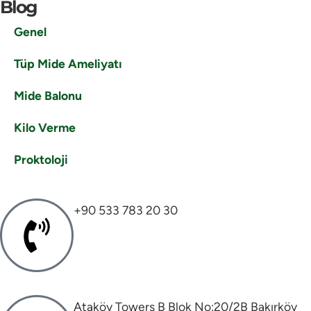
Blog
Genel
Tüp Mide Ameliyatı
Mide Balonu
Kilo Verme
Proktoloji
+90 533 783 20 30
Ataköy Towers B Blok No:20/2B Bakırköy