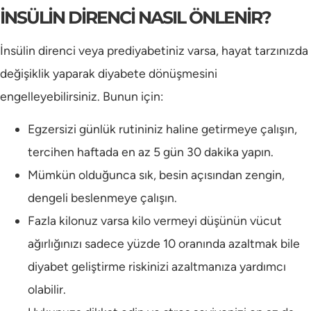
İNSÜLİN DİRENCİ NASIL ÖNLENİR?
İnsülin direnci veya prediyabetiniz varsa, hayat tarzınızda
değişiklik yaparak diyabete dönüşmesini
engelleyebilirsiniz. Bunun için:
Egzersizi günlük rutininiz haline getirmeye çalışın,
tercihen haftada en az 5 gün 30 dakika yapın.
Mümkün olduğunca sık, besin açısından zengin,
dengeli beslenmeye çalışın.
Fazla kilonuz varsa kilo vermeyi düşünün vücut
ağırlığınızı sadece yüzde 10 oranında azaltmak bile
diyabet geliştirme riskinizi azaltmanıza yardımcı
olabilir.